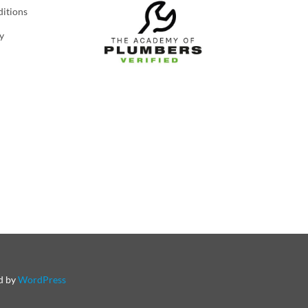
itions
y
ed by
WordPress