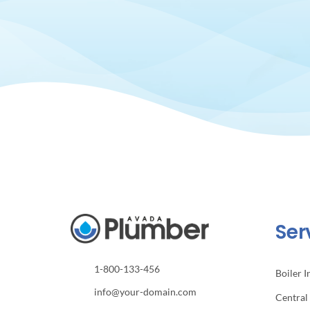
Ser
1-800-133-456
Boiler I
info@your-domain.com
Central