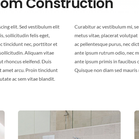
om Construction
ing elit. Sed vestibulum elit
. Nulla ex lorem, egestas eget
 sollicitudin felis eget,
et nisi ipsum. Vestibulum
 tincidunt nec, porttitor et
lis, nunc et luctus volutpat,
ollicitudin. Aliquam vitae
pien eu tortor. Vestibulum
 ut rhoncus eleifend. Duis
ices posuere cubilia Curae;
it amet arcu. Proin tincidunt
Quisque non diam sed mauris 
utate ac sem vitae blandit.