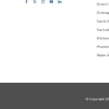
Drain C
Drainag
Gas & Oi
Gas Lea
Kitchen
Plumbin
Water S
© Copyright 20