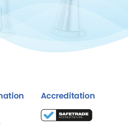
mation
Accreditation
e