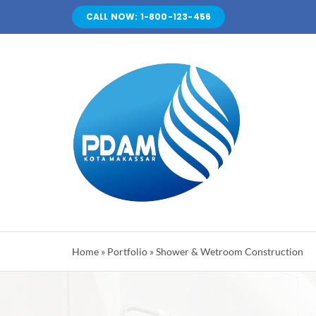
Skip
CALL NOW: 1-800-123-456
to
content
Home
»
Portfolio
»
Shower & Wetroom Construction