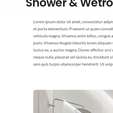
Shower & Wetro
Lorem ipsum dolor sit amet, consectetur adipisc
Curabitur ac vestibulum mi, sed sollicitudin eros
et porta elementum. Praesent ut quam convallis,
metus vitae, placerat volutpat magna. Maecenas eg
vehicula magna. Vivamus enim tellus, congue ac
ac pellentesque purus, nec dictum tortor. Ut iacu
justo. Vivamus feugiat lobortis lorem aliquam s
ante ipsum rutrum odio, nec molestie purus sa
luctus ex, a auctor magna. Donec efficitur orci
ante ipsum primis in faucibus orci luctus et ultr
neque nulla, placerat vel lacinia eu, tincidunt s
sem quis turpis ullamcorper hendrerit. Ut vulp