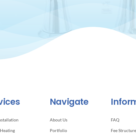
vices
Navigate
Infor
nstallation
About Us
FAQ
 Heating
Portfolio
Fee Structur