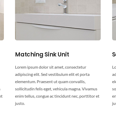
Matching Sink Unit
S
Lorem ipsum dolor sit amet, consectetur
Lo
adipiscing elit. Sed vestibulum elit et porta
ad
elementum. Praesent ut quam convallis,
el
s
sollicitudin felis eget, vehicula magna. Vivamus
so
et
enim tellus, congue ac tincidunt nec, porttitor et
en
justo.
ju