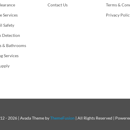
learance
Contact Us
Terms & Cond
e Services
Privacy Polic
l Safety
k Detection
s & Bathrooms
g Services
upply
12 - 2026 | Avada Theme by
ThemeFusion
| All Rights Reserved | Power